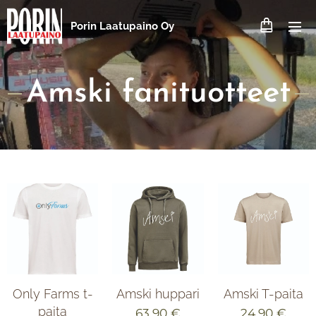
Porin Laatupaino Oy
Amski fanituotteet
Only Farms t-
Amski huppari
Amski T-paita
paita
63,90
€
24,90
€