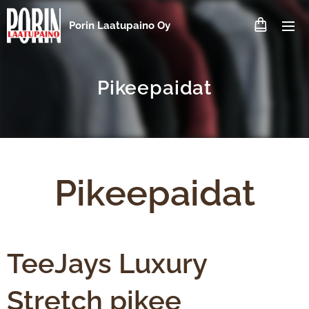
Porin Laatupaino Oy
Pikeepaidat
Pikeepaidat
TeeJays Luxury
Stretch pikee