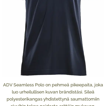
ADV Seamless Polo on pehmeä pikeepaita, joka
luo urheilullisen kuvan brändistäsi. Sileä
polyesterikangas yhdistettynä saumattomiin
sivuihin tekee paidasta erittäin mukavan.