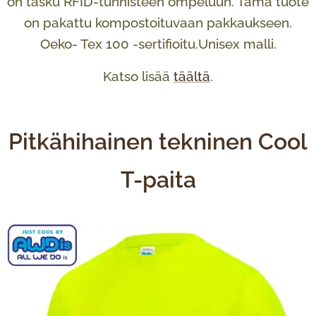
on tasku RFID-tunnisteen ompeluun. Tämä tuote
on pakattu kompostoituvaan pakkaukseen.
Oeko- Tex 100 -sertifioitu.Unisex malli.
Katso lisää
täältä
.
Pitkähihainen tekninen Cool
T-paita