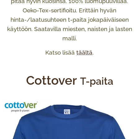
pitää hyvin kuosinsa. 100% luomupuuvillaa.
Oeko-Tex-sertifioitu. Erittäin hyvän
hinta-/laatusuhteen t-paita jokapäiväiseen
käyttöön. Saatavilla miesten, naisten ja lasten
malli.
Katso lisää
täältä
.
Cottover
T-paita