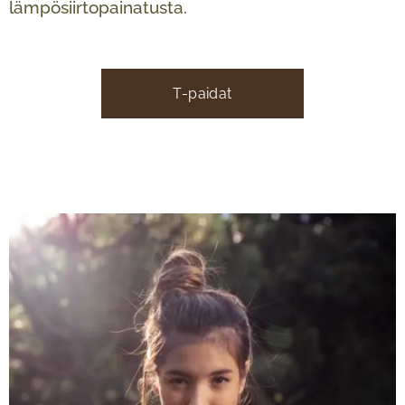
lämpösiirtopainatusta.
T-paidat