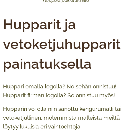
Hupparit painatuksella
Hupparit ja
vetoketjuhupparit
painatuksella
Huppari omalla logolla? No sehän onnistuu!
Hupparit firman logolla? Se onnistuu myös!
Hupparin voi olla niin sanottu kengurumalli tai
vetoketjullinen, molemmista malleista meiltä
löytyy lukuisia eri vaihtoehtoja.