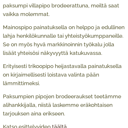
paksumpi villapipo brodeerattuna, meiltä saat
vaikka molemmat.
Mainospipo painatuksella on helppo ja edullinen
lahja henkilökunnalle tai yhteistyökumppaneille.
Se on myös hyvä markkinoinnin työkalu jolla
lisäät yhteisösi näkyvyyttä katukuvassa.
Erityisesti trikoopipo heijastavalla painatuksella
on kirjaimellisesti loistava valinta pään
lämmittimeksi.
Paksumpien pipojen brodeeraukset teetämme
alihankkijalla, niistä laskemme eräkohtaisen
tarjouksen aina erikseen.
Katso esittelyvideo
täältä