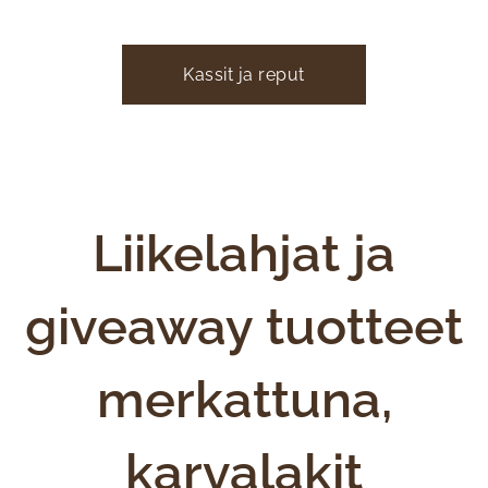
Kassit ja reput
Liikelahjat ja
giveaway tuotteet
merkattuna,
karvalakit