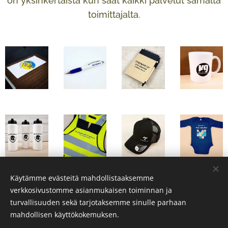
on yksinkertaista kun saat kaikki palvelut samalta
toimittajalta.
Käytämme evästeitä mahdollistaaksemme
verkkosivustomme asianmukaisen toiminnan ja
turvallisuuden sekä tarjotaksemme sinulle parhaan
© 2023 Porin Laatupaino Oy
mahdollisen käyttökokemuksen.
Kaikki oikeudet pidätetään