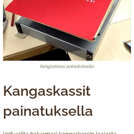
Kangaskassi painatuksella
Kangaskassit
painatuksella
Voit valita haluamasi kangaskassin laajasta