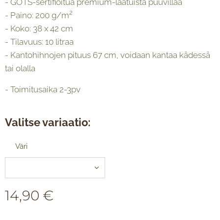
- GOTS-sertifioitua premium-laatuista puuvillaa
- Paino: 200 g/m²
- Koko: 38 x 42 cm
- Tilavuus: 10 litraa
- Kantohihnojen pituus 67 cm, voidaan kantaa kädessä
tai olalla
- Toimitusaika 2-3pv
Valitse variaatio:
Väri
14,90
€