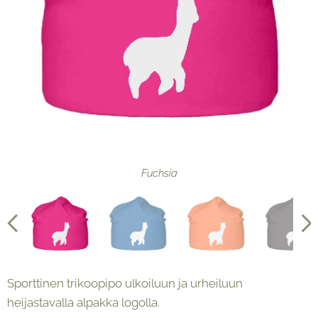
Fuchsia
Oranssi
Sininen
Musta
Sporttinen trikoopipo ulkoiluun ja urheiluun
heijastavalla alpakka logolla.