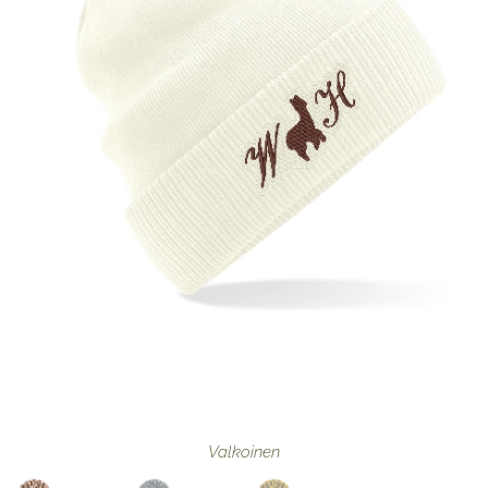
Valkoinen
Keltainen
Harmaa