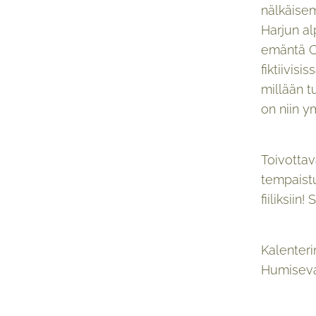
nälkäisem
Harjun al
emäntä Ca
fiktiivis
millään t
on niin y
Toivottav
tempaistu
fiiliksiin!
Kalenteri
Humiseva