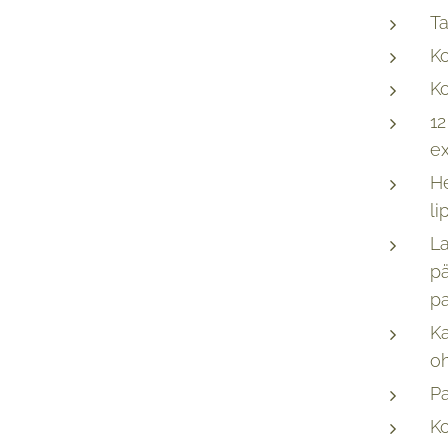
Ta
Ko
K
12
ex
He
li
La
pä
pa
K
o
Pa
Ko