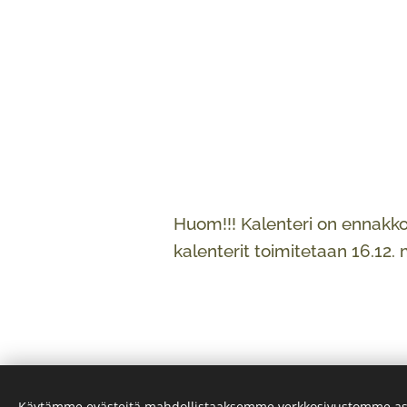
Huom!!! Kalenteri on ennakkom
kalenterit toimitetaan 16.12. m
Käytämme evästeitä mahdollistaaksemme verkkosivustomme as
© 2023 Porin Laatupaino Oy