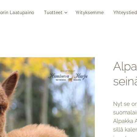
orin Laatupaino
Tuotteet
Yrityksemme
Yhteystied
Alp
sein
Nyt se on
suomalai
Alpakka 
sillä kal