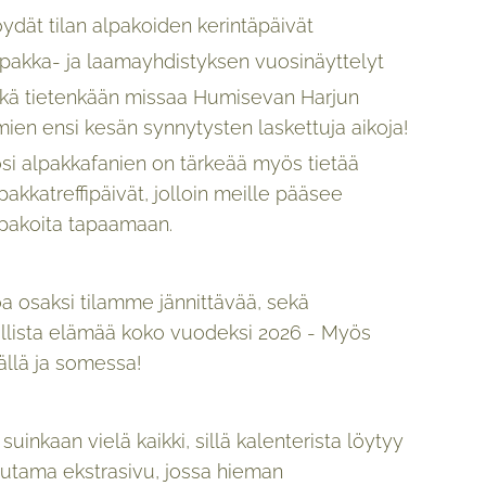
ydät tilan alpakoiden kerintäpäivät
pakka- ja laamayhdistyksen vuosinäyttelyt
tkä tietenkään missaa Humisevan Harjun
ien ensi kesän synnytysten laskettuja aikoja!
si alpakkafanien on tärkeää myös tietää
pakkatreffipäivät, jolloin meille pääsee
lpakoita tapaamaan.
a osaksi tilamme jännittävää, sekä
llista elämää koko vuodeksi 2026 - Myös
ällä ja somessa!
 suinkaan vielä kaikki, sillä kalenterista löytyy
tama ekstrasivu, jossa hieman