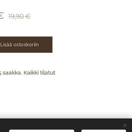
€
19,90
€
Lisää ostoskoriin
saakka. Kaikki tilatut
Luotu
Webnodella
Evästeet