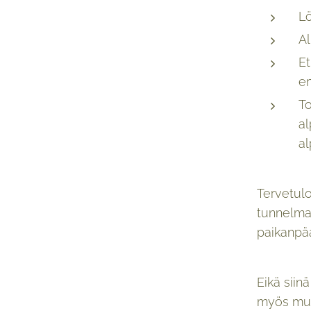
Lö
Al
E
em
To
al
a
Tervetulo
tunnelma
paikanpä
Eikä siinä
myös muu