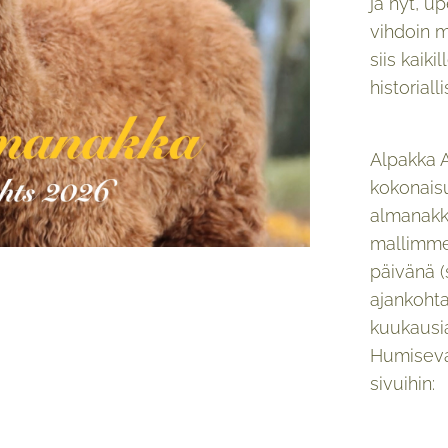
ja nyt, 
vihdoin m
siis kaiki
historial
Alpakka 
kokonaisu
almanakk
mallimme
päivänä (
ajankohta
kuukausi
Humiseva
sivuihin: