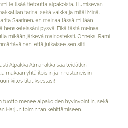
mille lisää tietoutta alpakoista, Humisevan
pakkatilan tarina, sekä vaikka ja mitä! Minä,
rita Saarinen, en meinaa tässä millään
issä henskeleissäni pysyä. Eikä tästä meinaa
ulla mikään järkevä mainosteksti. Onneksi Rami
mmärtäväinen, että julkaisee sen silti.
asti Alpakka Almanakka saa teidätkin
a mukaan yhtä iloisiin ja innostuneisiin
 Suuri kiitos tilauksestasi!
n tuotto menee alpakoiden hyvinvointiin, sekä
n Harjun toiminnan kehittämiseen.