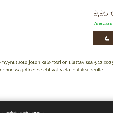
9,95
Varastossa
yyntituote joten kalenteri on tilattavissa 5.12.2025 
ennessä jolloin ne ehtivät vielä jouluksi perille.
ianmukaisen toiminnan ja