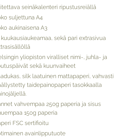
itettava seinäkalenteri ripustusreiällä
ko suljettuna A4
oko aukinaisena A3
 kuukausiaukeamaa, sekä pari extrasivua
trasisällöllä
lsingin yliopiston viralliset nimi-, juhla- ja
putuspäivät sekä kuunvaiheet
adukas, silk laatuinen mattapaperi, vahvasti
ällystetty taidepainopaperi tasokkaalla
inojäljellä.
annet vahvempaa 250g paperia ja sisus
huempaa 150g paperia
peri FSC sertifioitu
timainen avainlipputuote