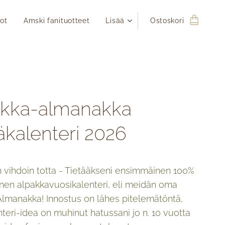
ot
Amski fanituotteet
Lisää
Ostoskori
akka-almanakka
äkalenteri 2026
 vihdoin totta - Tietääkseni ensimmäinen 100%
nen alpakkavuosikalenteri, eli meidän oma
Almanakka! Innostus on lähes pitelemätöntä,
enteri-idea on muhinut hatussani jo n. 10 vuotta