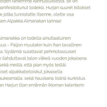
upeiden faniemme kannustuksesta, se on
anifestoitunut todeksi. Hurjan suuret kiitokset
lle jotka tunnistatte itsenne, olette osa
lisen Alpakka Almanakan tarinaa!
Almanakka on todella ainutlaatuinen
us - Paljon muutakin kuin ihan tavallinen
a. Sydämiä sulattavat pehmotassuiset
 ilahduttavat talon väkeä vuoden jokaisena
sekä meillä, että pian myös teillä),
iset alpakkatietoiskut jokaisella
aukeamalla, sekä hauskana lisänä kurkistus
n Harjun tilan emännän ikioman kalenterin